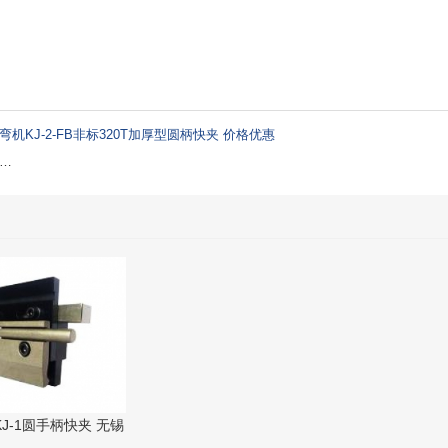
弯机KJ-2-FB非标320T加厚型圆柄快夹 价格优惠
…
品
J-1圆手柄快夹 无锡