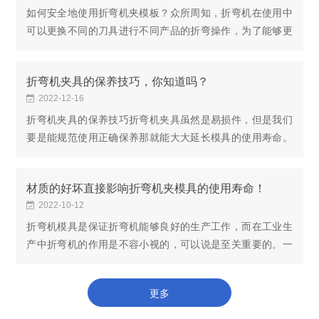
如何安全地使用折弯机夹模板？众所周知，折弯机在使用中
可以更换不同的刀具进行不同产品的折弯操作，为了能够更
有效的提升折弯机使用效率，折弯机刀具更换效率及更换后
不影响到产品质量度，这个就显得尤为重要了。1....
折弯机夹具的保养技巧，你知道吗？
2022-12-16
折弯机夹具的保养技巧折弯机夹具虽然是易损件，但是我们
要是能规范使用正确保养那就能大大延长模具的使用寿命。
使用折弯机夹具注意事项及保养方法：1.在折弯机通电之前
要把折弯机下模槽中的铁屑清理干净，折弯之前一...
材质的好坏直接影响折弯机夹模具的使用寿命！
2022-10-12
折弯机模具是保证折弯机能够良好的生产工作，而在工业生
产中折弯机的作用是不容小视的，可以说是至关重要的。一
般的折弯机模具材质选用T8或T10，T10A的再好一些的采用
42CrMo材质的，它要求的主要是高强度高韧性和良...
更多