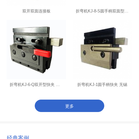
双开双面连接板
折弯机KJ-8-S圆手柄双面型快夹 批发
折弯机KJ-6-Q双开型快夹 价格优惠
折弯机KJ-1圆手柄快夹 无锡
更多
经典案例